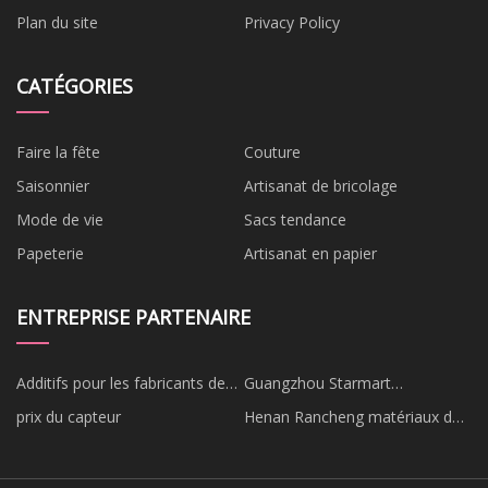
Plan du site
Privacy Policy
CATÉGORIES
Faire la fête
Couture
Saisonnier
Artisanat de bricolage
Mode de vie
Sacs tendance
Papeterie
Artisanat en papier
ENTREPRISE PARTENAIRE
Additifs pour les fabricants de
Guangzhou Starmart
revêtements pour bois
Technologie Co., Ltd.
prix du capteur
Henan Rancheng matériaux de
haute technologie Co., Ltd.