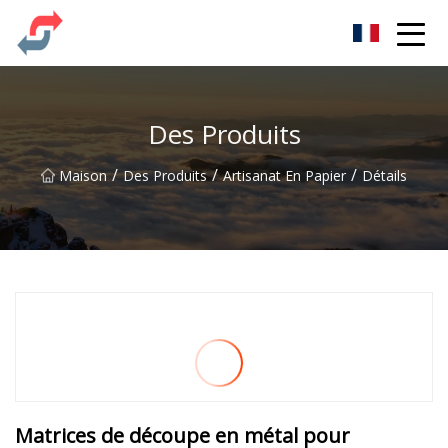
Fête Co., Ltd
Des Produits
/
/
/
Maison
Des Produits
Artisanat En Papier
Détails
Matrices de découpe en métal pour