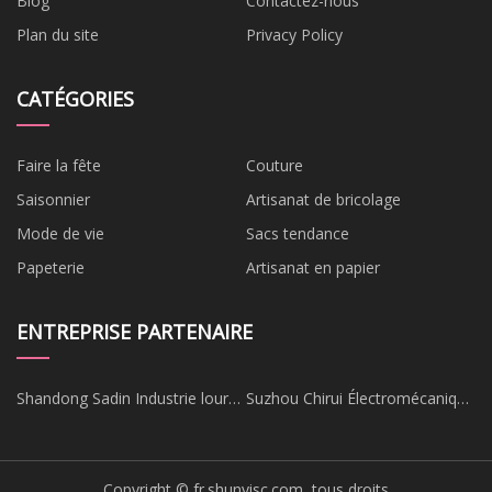
Blog
Contactez-nous
Plan du site
Privacy Policy
CATÉGORIES
Faire la fête
Couture
Saisonnier
Artisanat de bricolage
Mode de vie
Sacs tendance
Papeterie
Artisanat en papier
ENTREPRISE PARTENAIRE
Shandong Sadin Industrie lourde
Suzhou Chirui Électromécanique
Co. Ltd
Technologie Co., Ltd
Copyright © fr.shunyisc.com, tous droits