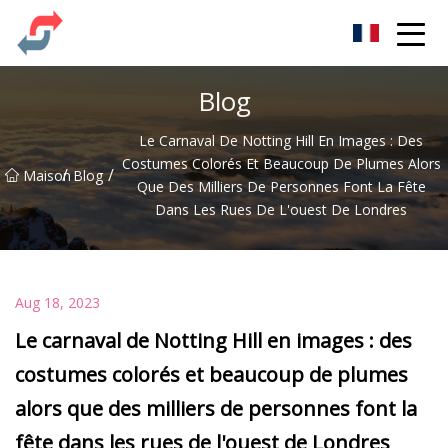
Fête Co., Ltd
Blog
Le Carnaval De Notting Hill En Images : Des
Costumes Colorés Et Beaucoup De Plumes Alors
/
/
Maison
Blog
Que Des Milliers De Personnes Font La Fête
Dans Les Rues De L'ouest De Londres
Aug 18, 2023
Le carnaval de Notting Hill en images : des
costumes colorés et beaucoup de plumes
alors que des milliers de personnes font la
fête dans les rues de l'ouest de Londres