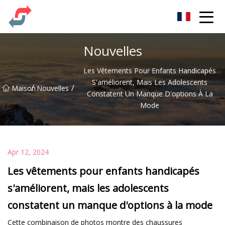
Fête Co., Ltd
Nouvelles
Les Vêtements Pour Enfants Handicapés
S'améliorent, Mais Les Adolescents
/
/
Maison
Nouvelles
Constatent Un Manque D'options À La
Mode
Apr 12, 2024
Les vêtements pour enfants handicapés
s'améliorent, mais les adolescents
constatent un manque d'options à la mode
Cette combinaison de photos montre des chaussures