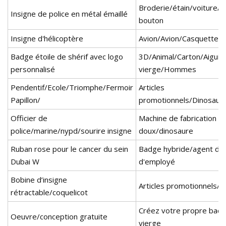
Broderie/étain/voiture/m
Insigne de police en métal émaillé
bouton
Insigne d'hélicoptère
Avion/Avion/Casquette/In
Badge étoile de shérif avec logo
3D/Animal/Carton/Aiguill
personnalisé
vierge/Hommes
Pendentif/Ecole/Triomphe/Fermoir
Articles
Papillon/
promotionnels/Dinosaur
Officier de
Machine de fabrication d
police/marine/nypd/sourire insigne
doux/dinosaure
Ruban rose pour le cancer du sein
Badge hybride/agent de 
Dubai W
d'employé
Bobine d’insigne
Articles promotionnels/p
rétractable/coquelicot
Créez votre propre bad
Oeuvre/conception gratuite
vierge