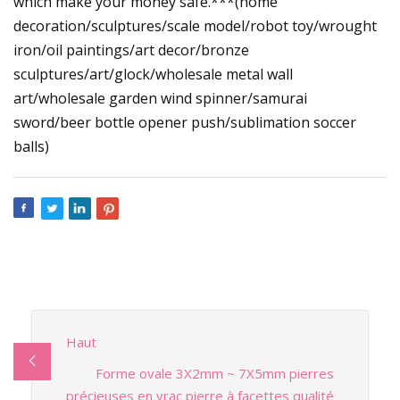
which make your money safe.***(home
decoration/sculptures/scale model/robot toy/wrought
iron/oil paintings/art decor/bronze
sculptures/art/glock/wholesale metal wall
art/wholesale garden wind spinner/samurai
sword/beer bottle opener push/sublimation soccer
balls)
Haut
Forme ovale 3X2mm ~ 7X5mm pierres
précieuses en vrac pierre à facettes qualité