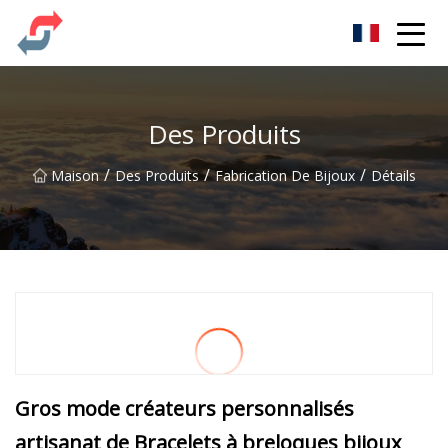
Fête Co., Ltd
Des Produits
/
/
/
Maison
Des Produits
Fabrication De Bijoux
Détails
Gros mode créateurs personnalisés
artisanat de Bracelets à breloques bijoux