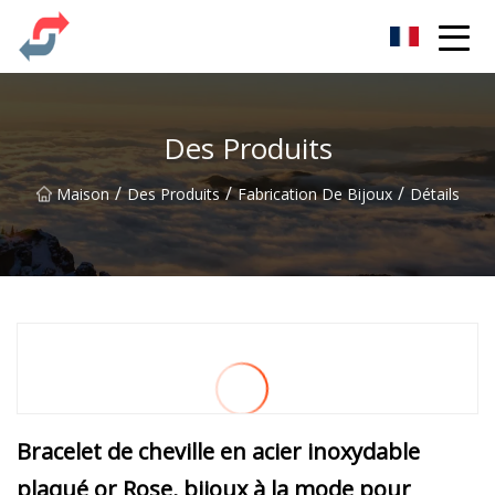
Fête Co., Ltd
Des Produits
/
/
/
Maison
Des Produits
Fabrication De Bijoux
Détails
Bracelet de cheville en acier inoxydable
plaqué or Rose, bijoux à la mode pour